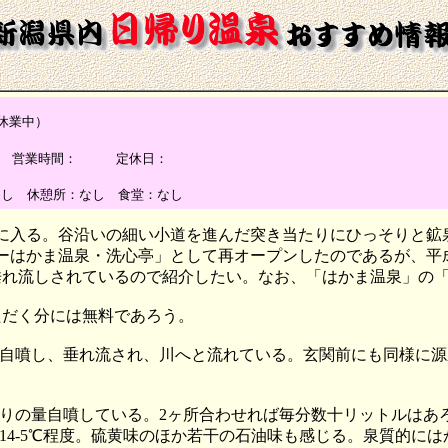
休業中）
興業） 営業時間： 定休日：
なし 休憩所：なし 食堂：なし
間に入る。谷沿いの細い小道を進んだ突き当たりにひっそりと
ーはかま温泉・洗心亭」として再オープンしたのであるが、平
垂れ流しされているので紹介したい。なお、「はかま温泉」の
ただく分には無料であろう。
自噴し、垂れ流され、川へと流れている。玄関前にも同様に源
りの量自噴している。2ヶ所合わせれば毎分数十リットルはあ
4-5℃程度。硫黄味のほか若干の石油味も感じる。泉質的には