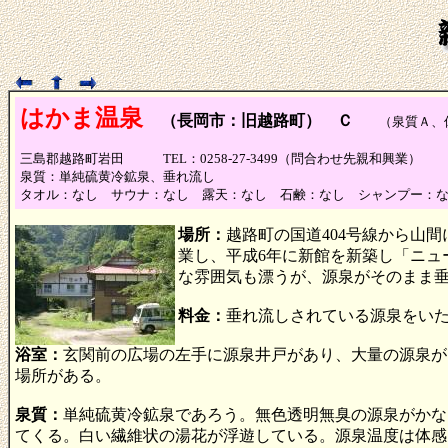
はかま温泉
（長岡市：旧越路町） Ｃ
（泉質Ａ、
三島郡越路町岩田 TEL：0258-27-3499（問合わせ先親和
泉質：単純硫黄冷鉱泉、垂れ流し
タオル：なし サウナ：なし 露天：なし 石鹸：なし シャンプー：
場所：
越路町の国道404号線から山
業し、平成6年に新館を新築し「ニュ
な雰囲気も漂うが、源泉がそのまま
料金：
垂れ流しされている源泉をい
浴室：
玄関前の広場の左手に源泉井戸があり、大量の源泉が
場所がある。
泉質：
単純硫黄冷鉱泉であろう。無色透明無臭の源泉がかな
てくる。白い繊維状の湯花が浮遊している。源泉温度は体感1