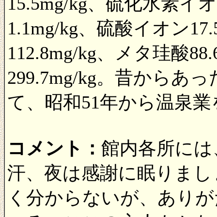
15.5mg/kg、硫化水素イ
1.1mg/kg、硫酸イオン1
112.8mg/kg、メタ珪酸8
299.7mg/kg。昔か
て、昭和51年から温泉
コメント：
館内各所には
汗、夜は感謝に眠りまし
く分からないが、ありが