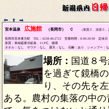
広施館
宮本温泉
（長岡市） Ｃ
（泉質Ｃ、浴室Ｃ、設
長岡市宮本東方町 TEL：0258-46-2723 営業時間：8:00-20:00 定休
泉質：単純硫黄冷鉱泉、11.8℃、循環
タオル：なし サウナ：なし 露天：なし 石鹸：あり シャンプー：
場所：
国道８号
を過ぎて鏡橋の
り、その先を
ある。農村の集落の中の