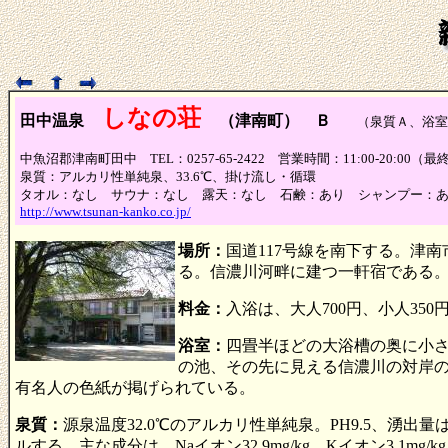
しなの荘
田中温泉
（津南町） Ｂ
（泉質Ａ、浴室Ｂ
中魚沼郡津南町田中 TEL：0257-65-2422 営業時間：11:00-20:00（
泉質：アルカリ性単純泉、33.6℃、掛け流し・循環
タオル：なし サウナ：なし 露天：なし 石鹸：あり シャンプー：
http://www.tsunan-kanko.co.jp/
場所：
国道117号線を南下する。津
る。信濃川河畔に建つ一軒宿である
料金：
入浴は、大人700円、小人35
浴室：
四畳半ほどの大浴槽の奥に小
の池、その先に見える信濃川の対岸
有名人の色紙が掲げられている。
泉質：
源泉温度32.0℃のアルカリ性単純泉。PH9.5、湧
ルする。主な成分は、Naイオン32.9mg/kg、Kイオン3.1mg/kg、Mg