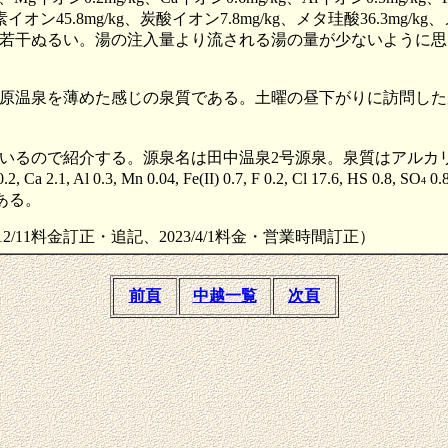
酸水素イオン45.8mg/kg、炭酸イオン7.8mg/kg、メタ珪酸36.3mg
若干ぬるい。湯の注入量より流される湯の量が少ないように思
原温泉を薄めた感じの泉質である。土曜の昼下がりに訪問した
いるので紹介する。源泉名は田中温泉2号源泉。泉質はアルカリ性単
Al 0.3, Mn 0.04, Fe(II) 0.7, F 0.2, Cl 17.6, HS 0.8, SO
0.
4
である。
、2011/12/11料金訂正・追記、2023/4/1料金・営業時間訂正）
前頁
中越一覧
次頁