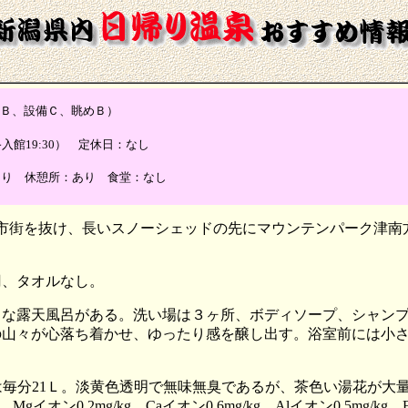
、設備Ｃ、眺めＢ）
最終入館19:30） 定休日：なし
あり 休憩所：あり 食堂：なし
南市街を抜け、長いスノーシェッドの先にマウンテンパーク津
。
0円、タオルなし。
さな露天風呂がある。洗い場は３ヶ所、ボディソープ、シャン
の山々が心落ち着かせ、ゆったり感を醸し出す。浴室前には小
出量は毎分21Ｌ。淡黄色透明で無味無臭であるが、茶色い湯花が
イオン0.2mg/kg、Caイオン0.6mg/kg、Alイオン0.5mg/kg、Fe