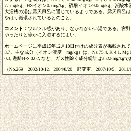
7.1mg/kg、HSイオン0.7mg/kg、硫酸イオン9.0mg/kg、炭
大浴槽の湯は露天風呂に通じているようである。露天風呂は
やはり循環されているとのこと。
コメント：
ツルツル感があり、なかなかいい湯である。宮野
ゆったりと静かに入浴するによい。
ホームページに平成15年12月18日付けの成分表が掲載されて
8.7。主な成分（イオン濃度：mg/kg）は、Na 75.4, K 4.1, Mg 0.2, Ca 2.1, 
0.3, 遊離H
S 0.02, など、ガス性除く成分総計は352.8mg/kg
2
（No.269 2002/10/12、2004/8/20一部変更、2007/10/5