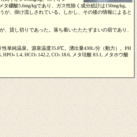
/kg、メタ硼酸5.6mg/kgであり、ガス性除く成分総計は150mg/kg。
うが、掛け流しされている。しかし、その後の情報によると
が、貸し切りであった。落ち着いたたたずまいの宿であり、
純温泉。源泉温度35.8℃。湧出量430L/分（動力）。PH
8, HPO
1.4, HCO
142.2, CO
18.6, メタ珪酸 83.1, メタホウ酸
4
3
3