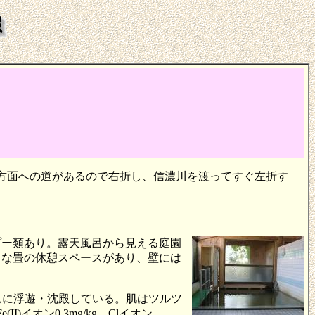
南方面への道があるので右折し、信濃川を渡ってすぐ左折す
プー類あり。露天風呂から見える庭園
さな畳の休憩スペースがあり、壁には
大量に浮遊・沈殿している。肌はツルツ
(II)イオン0.3mg/kg、Clイオン