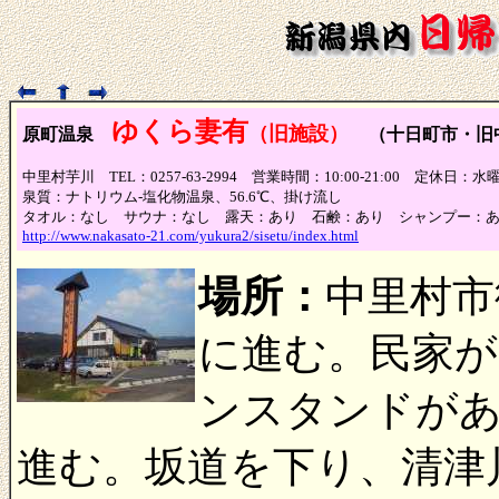
ゆくら妻有
（旧施設）
原町温泉
（十日町市・旧
中里村芋川 TEL：0257-63-2994 営業時間：10:00-21:00 定休日：水
泉質：ナトリウム-塩化物温泉、56.6℃、掛け流し
タオル：なし サウナ：なし 露天：あり 石鹸：あり シャンプー：
http://www.nakasato-21.com/yukura2/sisetu/index.html
場所：
中里村市
に進む。民家
ンスタンドが
進む。坂道を下り、清津