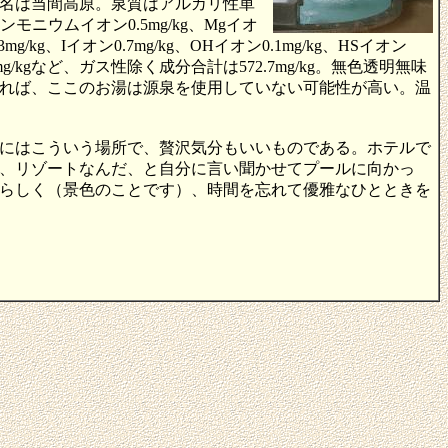
名は当間高原。泉質はアルカリ性単
アンモニウムイオン0.5mg/kg、Mgイオ
0.3mg/kg、Iイオン0.7mg/kg、OHイオン0.1mg/kg、HSイオン
0.3mg/kgなど、ガス性除く成分合計は572.7mg/kg。無色透明無味
れば、ここのお湯は源泉を使用していない可能性が高い。温
にはこういう場所で、贅沢気分もいいものである。ホテルで
、リゾートなんだ、と自分に言い聞かせてプールに向かっ
らしく（景色のことです）、時間を忘れて優雅なひとときを