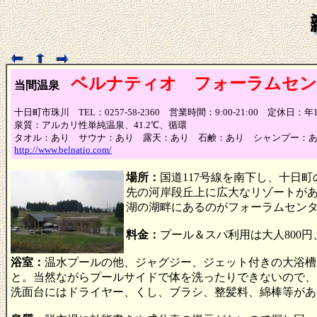
ベルナティオ フォーラムセン
当間温泉
十日町市珠川 TEL：0257-58-2360 営業時間：9:00-21:00 定休日：
泉質：アルカリ性単純温泉、41.2℃、循環
タオル：あり サウナ：あり 露天：あり 石鹸：あり シャンプー：
http://www.belnatio.com/
場所：
国道117号線を南下し、十日
先の河岸段丘上に広大なリゾートがあ
湖の湖畔にあるのがフォーラムセン
料金：
プール＆スパ利用は大人800円
浴室：
温水プールの他、ジャグジー、ジェット付きの大浴槽
と。当然ながらプールサイドで体を洗ったりできないので、
洗面台にはドライヤー、くし、ブラシ、整髪料、綿棒等があ