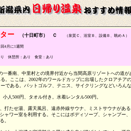
ター
（十日町市） Ｃ
（泉質Ｃ、浴室Ｂ、設備Ｂ、眺めＡ）
年1回4月に1週間
あり 休憩所：あり 食堂：あり
町の一番南、中里村との境界付近から当間高原リゾートへの道
る。ここは、2002年のワールドカップに出場したクロアチア
ターである。パットゴルフ、テニス、サイクリングなどいろん
、小人500円、タオル付き。水着レンタル500円。
、打たせ湯、露天風呂、遠赤外線サウナ、ミストサウナがある
シャワー室を利用する。そこにはボディソープ、シャンプー、
る。