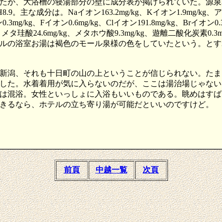
たが、大浴槽の寝湯部分の壁に成分表が掲げられていた。源泉
9。主な成分は。Naイオン163.2mg/kg、Kイオン1.9mg/kg、
ン0.3mg/kg、Fイオン0.6mg/kg、Clイオン191.8mg/kg、Brイオン
/kg、メタ珪酸24.6mg/kg、メタホウ酸9.3mg/kg、遊離二酸化炭素
ルの浴室お湯は褐色のモール泉様の色をしていたという。とす
新潟、それも十日町の山の上ということが信じられない。たま
した。水着着用が気に入らないのだが、ここは湯治場じゃない
は混浴。女性といっしょに入浴もいいものである。眺めはすば
きるなら、ホテルの立ち寄り湯が可能だといいのですけど。
前頁
中越一覧
次頁