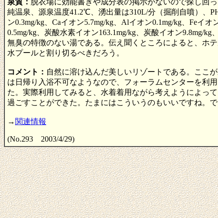
泉質：
脱衣場に効能書きや成分表の掲示がないので探し回っ
純温泉、源泉温度41.2℃、湧出量は310L/分（掘削自噴）、PH8.
ン0.3mg/kg、Caイオン5.7mg/kg、Alイオン0.1mg/kg、Feイオ
0.5mg/kg、炭酸水素イオン163.1mg/kg、炭酸イオン9.8mg
無臭の特徴のない湯である。伝え聞くところによると、ホテ
水プールと割り切るべきだろう。
コメント：
自然に溶け込んだ美しいリゾートである。ここが
は日帰り入浴不可なようなので、フォーラムセンターを利用
た。実際利用してみると、水着着用ながら考えようによって
過ごすことができた。たまにはこういうのもいいですね。で
→
関連情報
(No.293 2003/4/29)