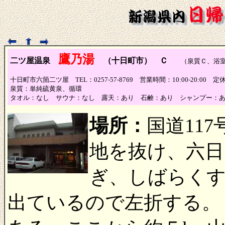
鷹乃湯
二ツ屋温泉
（十日町市） Ｃ
（泉質Ｃ、浴室
十日町市六箇二ツ屋 TEL：0257-57-8769 営業時間：10:00-20:00 
泉質：単純硫黄泉、循環
タオル：なし サウナ：なし 露天：あり 石鹸：あり シャンプー：
場所：
国道11
地を抜け、六日
ぎ、しばらく
出ているので左折する。