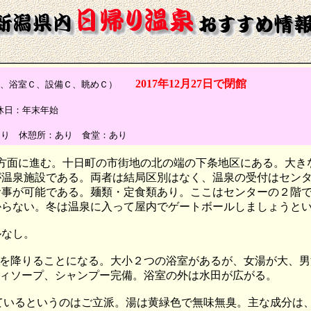
2017年12月27日で閉館
、浴室Ｃ、設備Ｃ、眺めＣ）
0 定休日：年末年始
あり 休憩所：あり 食堂：あり
町方面に進む。十日町の市街地の北の端の下条地区にある。大
が温泉施設である。両者は結局区別はなく、温泉の受付はセン
食事が可能である。麺類・定食類あり。ここはセンターの２階
からない。冬は温泉に入って屋内でゲートボールしましょうと
ルなし。
を降りることになる。大小２つの浴室があるが、女湯が大、男
ィソープ、シャンプー完備。浴室の外は水田が広がる。
噴しているというのはご立派。湯は黄緑色で無味無臭。主な成分は、Na