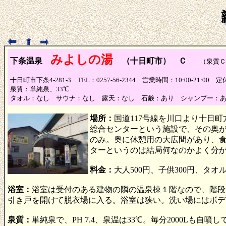
みよしの湯
下条温泉
（十日町市） Ｃ
（泉質Ｃ
十日町市下条4-281-3 TEL：0257-56-2344 営業時間：10:00-21:0
泉質：単純泉、33℃
タオル：なし サウナ：なし 露天：なし 石鹸：あり シャンプー：
場所：
国道117号線を川口より十日
総合センターという施設で、その奥
のみ。奥に休憩用の大広間があり、
ターというのは結局何なのかよく分
料金：
大人500円、子供300円、タオ
浴室：
浴室は受付のある建物の隣の温泉棟１階なので、階段
引き戸を開けて脱衣場に入る。浴室は狭い。洗い場にはボデ
泉質：
単純泉で、PH 7.4、泉温は33℃。毎分2000Lも自