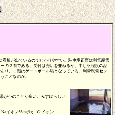
きな看板が出ているのでわかりやすい。駐車場正面は利雪親雪
ターの２階である。受付は売店を兼ねるが、申し訳程度の品
であり、１階はゲートボール場となっている。利雪親雪セン
いうことなのか。
湯が小のことが多い。みすぼらしい
イオン66mg/kg、Caイオン