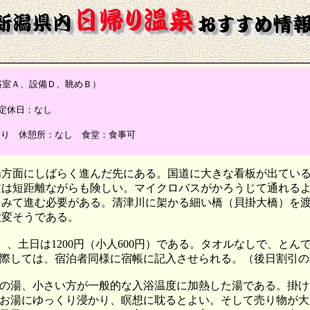
浴室Ａ、設備Ｄ、眺めＢ）
0 定休日：なし
あり 休憩所：なし 食堂：食事可
場方面にしばらく進んだ先にある。国道に大きな看板が出てい
道は短距離ながらも険しい。マイクロバスがかろうじて通れる
をみて進む必要がある。清津川に架かる細い橋（貝掛大橋）を
大変そうである。
円）、土日は1200円（小人600円）である。タオルなしで、とんで
際しては、宿泊者同様に宿帳に記入させられる。（後日割引の
の湯、小さい方が一般的な入浴温度に加熱した湯である。掛け
お湯にゆっくり浸かり、瞑想に耽るとよい。そして売り物が大