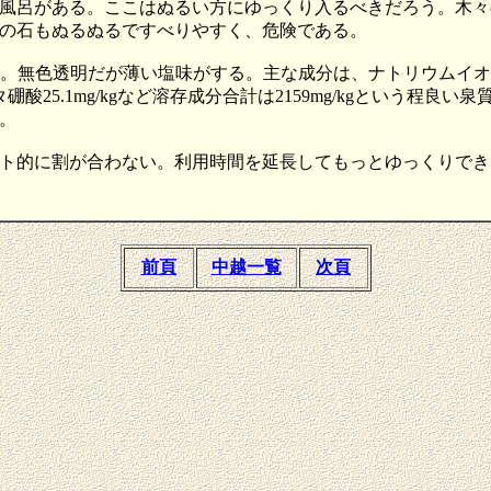
風呂がある。ここはぬるい方にゆっくり入るべきだろう。木々
の石もぬるぬるですべりやすく、危険である。
無色透明だが薄い塩味がする。主な成分は、ナトリウムイオン487.1
mg/kg、メタ硼酸25.1mg/kgなど溶存成分合計は2159mg/kg
。
ト的に割が合わない。利用時間を延長してもっとゆっくりでき
前頁
中越一覧
次頁