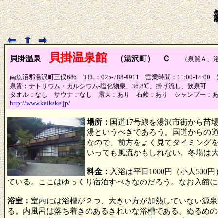
貝掛温泉館
貝掛温泉
（湯沢町） Ｃ
（泉質Ａ、
南魚沼郡湯沢町三俣686 TEL：025-788-9911 営業時間：11:00-14:0
泉質：ナトリウム・カルシウム-塩化物泉、36.8℃、掛け流し、飲泉可
タオル：なし サウナ：なし 露天：あり 石鹸：あり シャンプー：
http://www.kaikake.jp/
場所：
国道17号線を湯沢市街から苗
湯というべきであろう。国道からの
なので、前方をよく見てタイミング
いっても風流かもしれない。冬場は
料金：
入浴は平日1000円（小人500
ている。ここはゆっくり宿泊すべきなのだろう。なお入館に
浴室：
室内には浴槽が２つ、大きい方が加熱していない源泉
る。内風呂は落ち着きのあるきれいな浴槽である。ぬるめの