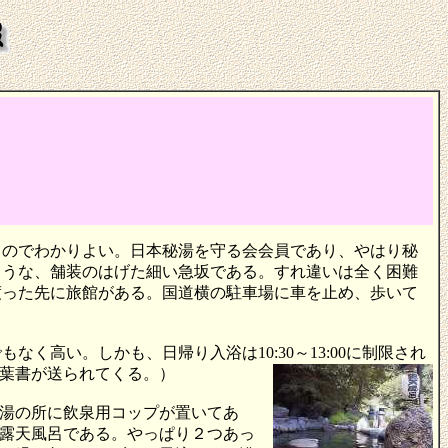
るのでわかりよい。日本秘湯を守る会会員であり、やはり秘
ような、舗装のはげた細い急坂である。すれ違いは全く困難
渡った先に旅館がある。国道横の駐車場に車を止め、歩いて
もなく高い。しかも、日帰り入浴は10:30～13:00に制限され
葉
書が送られてくる。）
湯の所に飲泉用コップが置いてあ
露天風呂である。やっぱり２つあっ