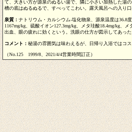
て、大きい方が源泉のぬるい湯で、隣に小さい加熱した湯の
槽の底はぬるぬるで、すべってこわい。露天風呂への入り口
泉質：
ナトリウム・カルシウム-塩化物泉、源泉温度は36.8度。
1167mg/kg、硫酸イオン127.3mg/kg、メタ珪酸18.4
出血、眼の疲れに効くという。洗眼の仕方が図示してあった
コメント：
秘湯の雰囲気は味わえるが、日帰り入浴ではコス
（No.125 1999/8、2021/4/4営業時間訂正）