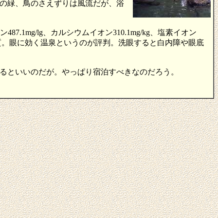
の緑、鳥のさえずりは風流だが、浴
mg/lg、カルシウムイオン310.1mg/kg、塩素イオン
という程良い泉質。眼に効く温泉というのが評判。洗眼すると白内障や眼底
るといいのだが。やっぱり宿泊すべきなのだろう。