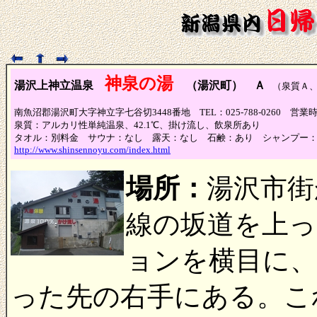
神泉の湯
湯沢上神立温泉
（湯沢町） Ａ
（泉質Ａ
南魚沼郡湯沢町大字神立字七谷切3448番地 TEL：025-788-0260 営業時
泉質：アルカリ性単純温泉、42.1℃、掛け流し、飲泉所あり
タオル：別料金 サウナ：なし 露天：なし 石鹸：あり シャンプー
http://www.shinsennoyu.com/index.html
場所：
湯沢市街
線の坂道を上
ョンを横目に、
った先の右手にある。こ