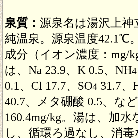
泉質：
源泉名は湯沢上神
純温泉。源泉温度42.1℃
成分（イオン濃度：mg/k
は、Na 23.9、K 0.5、NH
4
0.1、Cl 17.7、SO
31.7、
4
40.7、メタ硼酸 0.5
160.4mg/kg。湯は
し、循環ろ過なし、消毒