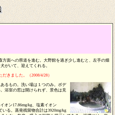
の森方面への県道を進む。大野館を過ぎ少し進むと、左手の畑
に犬がいて、迎えてくれる。
きました。（2008/4/28）
趣あるもの。洗い場は１つのみ。ボデ
い。浴室の窓は開けられず、景色は見
17.86mg/kg、塩素イオン
いる。蒸発残留物合計は3920mg/kg