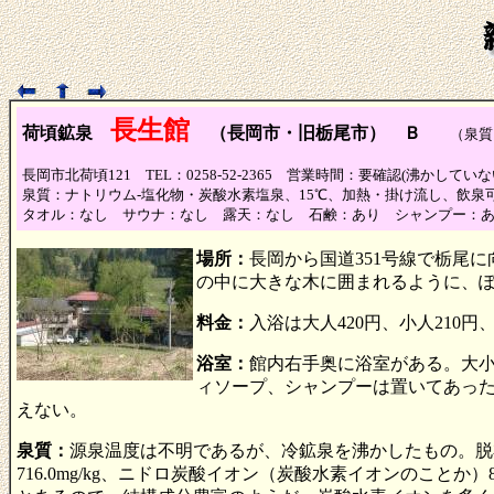
長生館
荷頃鉱泉
（長岡市・旧栃尾市） Ｂ
（泉質Ａ
長岡市北荷頃121 TEL：0258-52-2365 営業時間：要確認(沸かし
泉質：ナトリウム-塩化物・炭酸水素塩泉、15℃、加熱・掛け流し、飲泉
タオル：なし サウナ：なし 露天：なし 石鹸：あり シャンプー：
場所：
長岡から国道351号線で栃尾
の中に大きな木に囲まれるように、
料金：
入浴は大人420円、小人210
浴室：
館内右手奥に浴室がある。大
ィソープ、シャンプーは置いてあっ
えない。
泉質：
源泉温度は不明であるが、冷鉱泉を沸かしたもの。脱衣場
716.0mg/kg、ニドロ炭酸イオン（炭酸水素イオンのことか）8