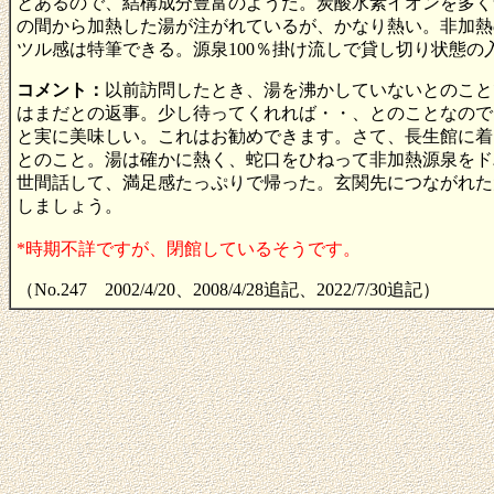
とあるので、結構成分豊富のようだ。炭酸水素イオンを多く
の間から加熱した湯が注がれているが、かなり熱い。非加熱
ツル感は特筆できる。源泉100％掛け流しで貸し切り状態の
コメント：
以前訪問したとき、湯を沸かしていないとのこと
はまだとの返事。少し待ってくれれば・・、とのことなので
と実に美味しい。これはお勧めできます。さて、長生館に着
とのこと。湯は確かに熱く、蛇口をひねって非加熱源泉をド
世間話して、満足感たっぷりで帰った。玄関先につながれた
しましょう。
*時期不詳ですが、閉館しているそうです。
（No.247 2002/4/20、2008/4/28追記、2022/7/30追記）