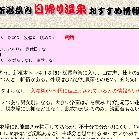
閉館
、浴室Ｃ、設備Ｃ、眺めＤ）
ていないことあり) 定休日：なし
可
あり 休憩所：なし 食堂：なし
に向う。新榎木トンネルを抜け栃尾市街に入り、山古志、杜々
ぽつんと１軒宿がある。外観はひなびた農家そのもの。玄関先
円、タオルなし。
入浴料が450円に値上げされているとの情報をいただ
小２つあり男女別になる。大きい浴室は岩を積み上げた扇形の
た。脱衣場には棚などはなく、脱衣籠があるのみ。洗面台もな
に効能書きが掲示してあるが、不十分で分かりにくい。Caイオン
11.3mg/kgなど記載あるが、主成分と思われるNaイオンが抜けて