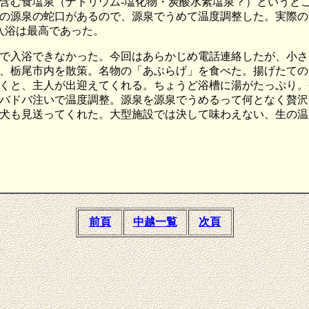
含む食塩泉（ナトリウム-塩化物・炭酸水素塩泉？）というと
の源泉の蛇口があるので、源泉でうめて温度調整した。実際の
入浴は最高であった。
で入浴できなかった。今回はあらかじめ電話連絡したが、小さ
、栃尾市内を散策。名物の「あぶらげ」を食べた。揚げたての
くと、主人が出迎えてくれる。ちょうど浴槽に湯がたっぷり。
バドバ注いで温度調整。源泉を源泉でうめるって何となく贅沢
犬も見送ってくれた。大型施設では決して味わえない、生の温
前頁
中越一覧
次頁