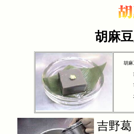
胡麻豆
胡麻豆
吉野
市販の
水 吉
吉野葛