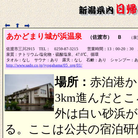
あかどまり城が浜温泉
（佐渡市） Ｂ
（泉
佐渡市三川2915 TEL： 0259-87-3215 営業時間：13：00-2
泉質：ナトリウム-塩化物・硫酸塩泉、47.0℃、循環
タオル：なし サウナ：あり 露天：なし 石鹸：あり シャンプー：
http://www.sado.co.jp/jyogahama/05_org/01/
場所：
赤泊港か
3km進んだと
外は白い砂浜が
る。ここは公共の宿泊研