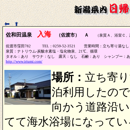
入海
佐和田温泉
（佐渡市） Ａ
（泉質Ａ、浴室Ｃ、
佐渡市窪田782 TEL：0259-52-3521 営業時間：立ち寄り湯
泉質：ナトリウム-炭酸水素塩・塩化物泉、21℃、循環
タオル：あり サウナ：なし 露天：なし 石鹸：あり シャンプー：
http://www.iriumi.com/
場所：
立ち寄り
泊利用したので
向かう道路沿い
てて海水浴場になってい