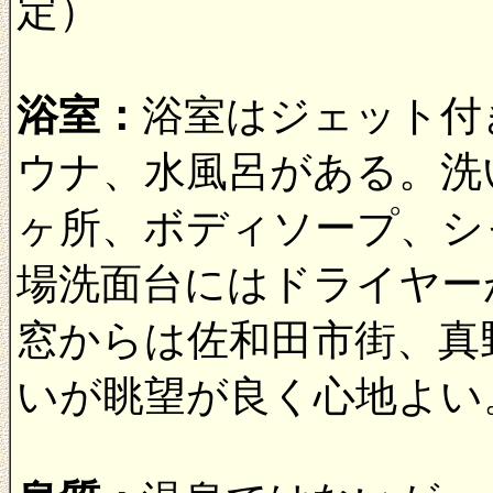
定）
浴室：
浴室はジェット付
ウナ、水風呂がある。洗
ヶ所、ボディソープ、シ
場洗面台にはドライヤー
窓からは佐和田市街、真
いが眺望が良く心地よい