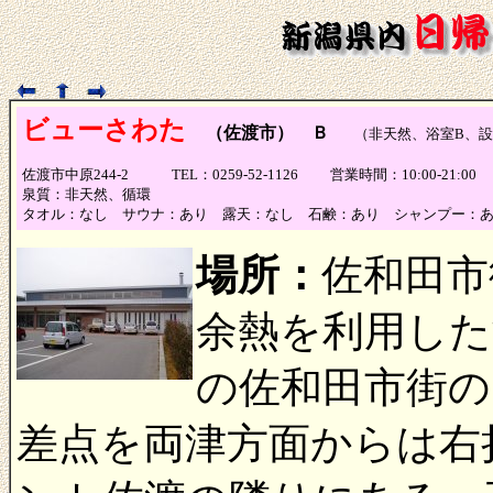
ビューさわた
（佐渡市） Ｂ
（非天然、浴室B、設
佐渡市中原244-2 TEL：0259-52-1126 営業時間：10:00-2
泉質：非天然、循環
タオル：なし サウナ：あり 露天：なし 石鹸：あり シャンプー：
場所：
佐和田市
余熱を利用した
の佐和田市街の
差点を両津方面からは右