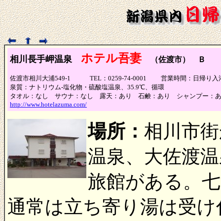
ホテル吾妻
相川長手岬温泉
（佐渡市） Ｂ
佐渡市相川大浦549-1 TEL：0259-74-0001 営業時間：日帰
泉質：ナトリウム-塩化物・硫酸塩温泉、35.9℃、循環
タオル：なし サウナ：なし 露天：あり 石鹸：あり シャンプー：
http://www.hotelazuma.com/
場所：
相川市街
温泉、大佐渡温
旅館がある。七
通常は立ち寄り湯は受け