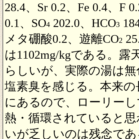
28.4、Sr 0.2、Fe 0.4、F 0
0.1、SO
202.0、HCO
18
4
3
メタ硼酸0.2、遊離CO
2
2
は1102mg/kgである
らしいが、実際の湯は無
塩素臭を感じる。本来の
にあるので、ローリーし
熱・循環されていると思
いが乏しいのは残念であ