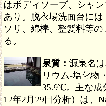
はボディソープ、シャン
あり。脱衣場洗面台には
ソリ、綿棒、整髪料等の
る。
泉質：
源泉名は
リウム-塩化物
35.9℃。主な
12年2月29日分析）は、Na 29