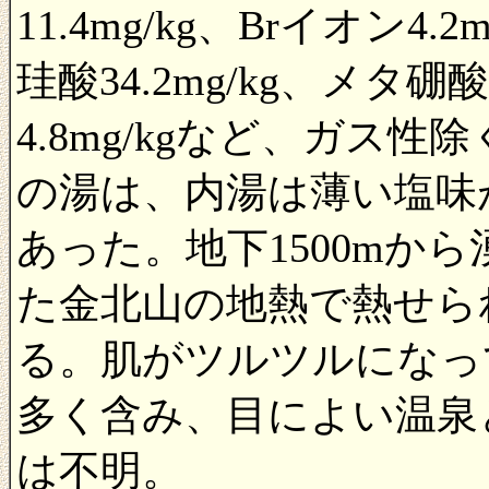
11.4mg/kg、Brイオン4.2
珪酸34.2mg/kg、メタ硼
4.8mg/kgなど、ガス性除
の湯は、内湯は薄い塩味
あった。地下1500mか
た金北山の地熱で熱せら
る。肌がツルツルになっ
多く含み、目によい温泉
は不明。