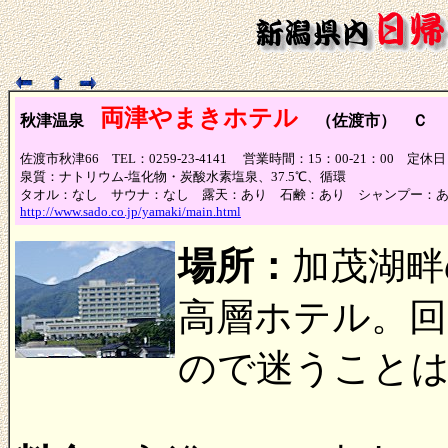
両津やまきホテル
秋津温泉
（佐渡市） Ｃ
佐渡市秋津66 TEL：0259-23-4141 営業時間：15：00-21：00 定休
泉質：ナトリウム-塩化物・炭酸水素塩泉、37.5℃、循環
タオル：なし サウナ：なし 露天：あり 石鹸：あり シャンプー：
http://www.sado.co.jp/yamaki/main.html
場所：
加茂湖畔
高層ホテル。
ので迷うこと