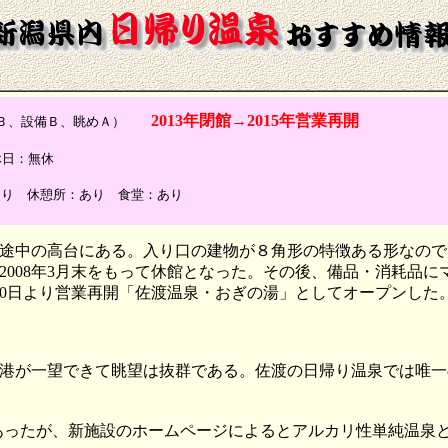
2013年閉館→2015年営業再開
室Ｂ、設備Ｂ、眺めＡ）
定休日：無休
あり 休憩所：あり 食堂：あり
途中の高台にある。入り口の建物が８角形の特徴ある形なので
008年3月末をもって休館となった。その後、備品・消耗品に
20日より営業再開「佐渡温泉・おぎの湯」としてオープンした
港が一望できて眺望は抜群である。佐渡の日帰り温泉では唯一
あったが、新施設のホームページによるとアルカリ性単純温泉