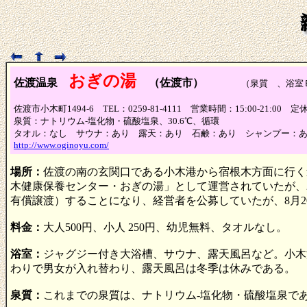
おぎの湯
佐渡温泉
（佐渡市）
（泉質 、浴
佐渡市小木町1494-6 TEL：0259-81-4111 営業時間：15:00-21:00 
泉質：ナトリウム-塩化物・硫酸塩泉、30.6℃、循環
タオル：なし サウナ：あり 露天：あり 石鹸：あり シャンプー：
http://www.oginoyu.com/
場所：
佐渡の南の玄関口である小木港から宿根木方面に行く
木健康保養センター・おぎの湯」として運営されていたが、2
有償譲渡）することになり、経営者を公募していたが、8月
料金：
大人500円、小人 250円、幼児無料、タオルなし。
浴室：
ジャグジー付き大浴槽、サウナ、露天風呂など。小木
わりで男女が入れ替わり、露天風呂は冬季は休みである。
泉質：
これまでの泉質は、ナトリウム-塩化物・硫酸塩泉で