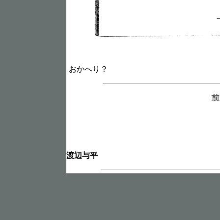
おかへり？
前
渡辺与平