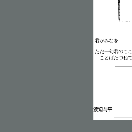
君がみなを
ただ一句君のこ
ことばたづねて
渡辺与平