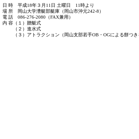
日 時 平成
18年３月11日 土曜日 11時より
場 所 岡山大学漕艇部艇庫（岡山市沖元
242-8）
電 話
086-276-2080（FAX兼用）
内 容（１）贈艇式
（２）進水式
（３）アトラクション（岡山支部若手
OB・OGによる餅つ