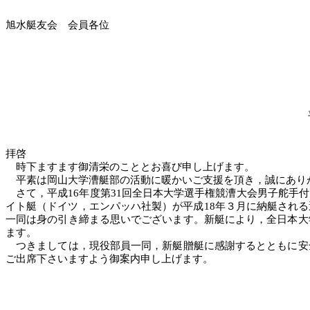
旭水艇友会 会員各位
拝啓
時下ますます御清栄のこととお喜び申し上げます。
平素は岡山大学漕艇部の活動に暖かいご支援を頂き，誠にあり
さて，平成
16年度
第31回全日本
大学選手権競漕大会
男子舵手付
イト艇（ドイツ，エンパッハ社製）が平成18年３月に納艇され
一同は身の引き締まる思いでございます。新艇により，
全日本
大
ます。
つきましては，現役部員一同，新艇贈艇に感謝するとともに安
ご出席下さいますよう御案内申し上げます。