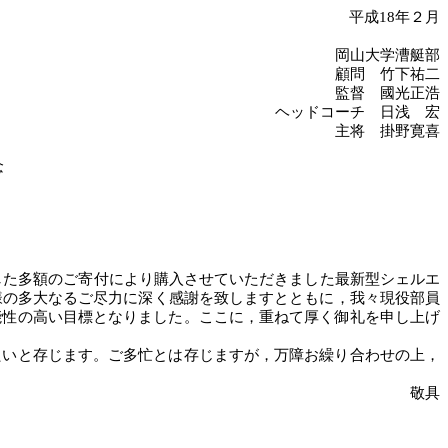
平成
18年２月
岡山大学漕艇部
顧問 竹下祐二
監督 國光正浩
ヘッドコーチ 日浅 宏
主将 掛野寛喜
念
した多額のご寄付により購入させていただきました最新型シェルエ
様の多大なるご尽力に深く感謝を致しますとともに，我々現役部員
能性の高い目標となりました。
ここに，重ねて厚く御礼を申し上げ
いと存じます。ご多忙とは存じますが，万障お繰り合わせの上，
敬具