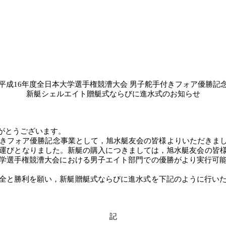
平成
16年度
全日本
大学選手権競漕大会
男子舵手付きフォア
優勝記
新艇シェルエイト贈艇式ならびに進水式のお知らせ
がとうございます。
きフォア
優勝記念事業として，旭水艇友会の皆様よりいただきま
る運びとなりました。新艇の購入につきましては，旭水艇友会の皆
学選手権競漕大会における
男子エイト部門での優勝がより実行可
全と勝利を願い，新艇贈艇式ならびに進水式を下記のように行いた
記