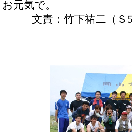
お元気で。
文責：竹下祐二（Ｓ