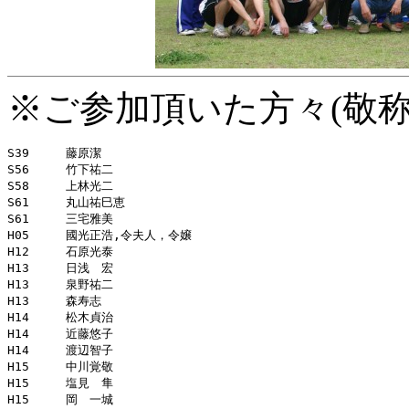
※ご参加頂いた方々(敬称
S39	藤原潔

S56	竹下祐二

S58	上林光二

S61	丸山祐巳恵

S61	三宅雅美

H05	國光正浩,令夫人，令嬢

H12	石原光泰

H13	日浅　宏

H13	泉野祐二

H13	森寿志

H14	松木貞治

H14	近藤悠子

H14	渡辺智子

H15	中川覚敬

H15	塩見　隼

H15	岡　一城
