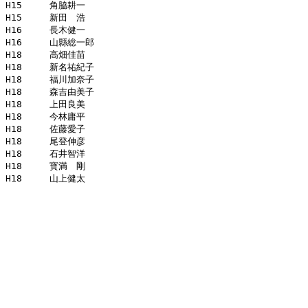
H15	角脇耕一

H15	新田　浩

H16	長木健一

H16	山縣総一郎

H18	高畑佳苗

H18	新名祐紀子

H18	福川加奈子

H18	森吉由美子

H18	上田良美

H18	今林庸平

H18	佐藤愛子

H18	尾登伸彦

H18	石井智洋

H18	寳満　剛
