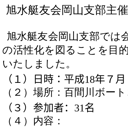
旭水艇友会岡山支部主
旭水艇友会岡山支部
では
の活性化を図ることを目
いたしました。
（１）日時：平成
18
年７月
（２）場所：百間川ボート
（３）参加者：
31
名
（４）内容：