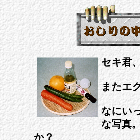
セキ君
またエグ
なにい
な写真
か？