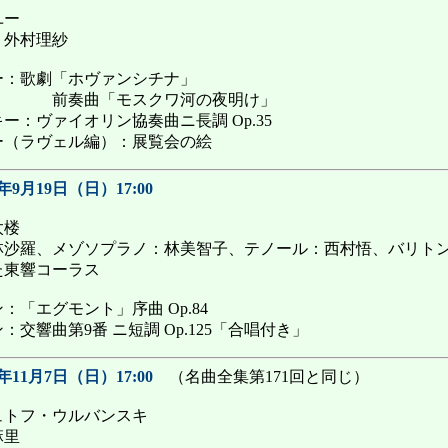
ユー
：外村理紗
ー：歌劇「ホヴァンシチナ」
「モスクワ河の夜明け」
ー：ヴァイオリン協奏曲ニ長調 Op.35
ー（ラヴェル編）：展覧会の絵
1年9月19日（日）17:00
太楼
林沙羅、メゾソプラノ：林美智子、テノール：西村悟、バリト
た東響コーラス
：「エグモント」序曲 Op.84
交響曲第9番 ニ短調 Op.125「合唱付き」
1年11月7日（日）17:00
（名曲全集第171回と同じ）
ュトフ・ウルバンスキ
麻里