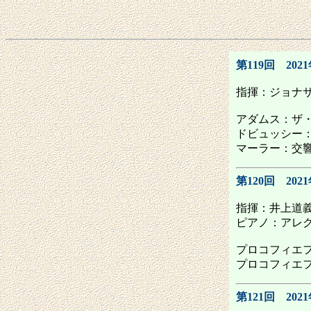
第119回 2021
指揮：ジョナ
アダムス：ザ
ドビュッシー
マーラー：交響
第120回 202
指揮：井上道
ピアノ：アレ
プロコフィエフ：
プロコフィエ
第121回 202