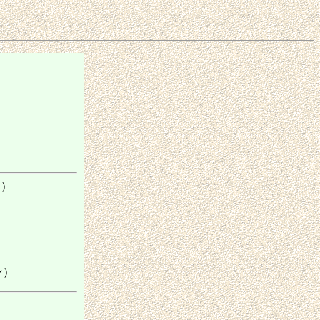
同じ）
ン）