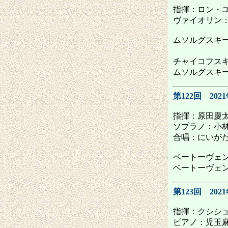
指揮：ロン・
ヴァイオリン
ムソルグスキ
前奏曲
チャイコフスキ
ムソルグスキ
第122回 202
指揮：原田慶
ソプラノ：小
合唱：にいが
ベートーヴェン
ベートーヴェン：
第123回 202
指揮：クシシ
ピアノ：児玉