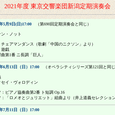
2021年度 東京交響楽団新潟定期演奏会
年5月9日(日)17:00
（第690回定期演奏会と同じ）
サン・ノット
・チェアマンダンス（歌劇「中国のニクソン」より）
：遊戯
曲第1番 ニ長調「巨人」
1年6月13日（日）17:00
（オペラシティシリーズ第121回と
義
クセイ・ヴォロディン
ピアノ協奏曲第2番 ト短調 Op.16
フ：「ロメオとジュリエット」組曲より（井上道義セレクショ
1年7月11日（日）17:00