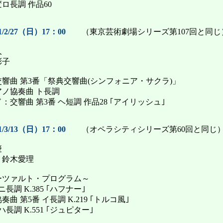
変ロ長調 作品60
/2/27（日）17：00
（東京芸術劇場シリーズ第107回と同じ
人
彩子
響曲 第3番「祭典交響曲(シンフォニア・サクラ)」
ノ協奏曲 ト長調
交響曲 第3番 ヘ短調 作品28 ｢アイリッシュ｣
/3/13（日）17：00
（オペラシティシリーズ第60回と同じ
慶
：鈴木愛理
ーツァルト・プログラム～
ニ長調 K.385 ｢ハフナー｣
曲 第5番 イ長調 K.219 ｢トルコ風｣
ハ長調 K.551 ｢ジュピター｣