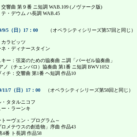
響曲 第９番 ニ短調 WAB.109 (ノヴァーク版)
・デウム ハ長調 WAB.45
/9/5（日）17：00
（オペラシティシリーズ第57回と同じ）
・カラビッツ
ーネ・ディナースタイン
スキー：弦楽のための協奏曲 ニ調「バーゼル協奏曲」
ピアノ（チェンバロ）協奏曲 第1番 ニ短調 BWV1052
ィチ：交響曲 第1番 ヘ短調 作品10
/11/7（日）17：00
（オペラシティシリーズ第58回と同じ）
ル・タタルニコフ
ュー・ラーンキ
ートーヴェン・プログラム～
プロメテウスの創造物」序曲 作品43
4番 ト長調 作品58