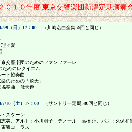
２０１０年度 東京交響楽団新潟定期演奏
/5/9（日）17：00
（川崎名曲全集56回と同じ）
生
村理々愛
哲
東京交響楽団のためのファンファーレ
のためのレクイエム
ルート協奏曲
弦楽のための「飛天」
鼓協奏曲「飛天遊」
/7/10（土）17：00
（サントリー定期580回と同じ）
ル・スダーン
畑恵美、アルト：小川明子、テノール：高橋 淳、バス：久保和
た東響コーラス