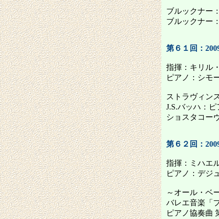
ブルックナー：交
ブルックナー：テ
第６１回：2009
指揮：キリル
ピアノ：シモ
ストラヴィン
J.S.バッハ：
ショスタコーヴ
第６２回：2009
指揮：ミハエ
ピアノ：デジ
～オール・ベ
バレエ音楽「
ピアノ協奏曲 第