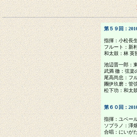
第５９回：2010
指揮：小松長
フルート：新
和太鼓：林 英
池辺晋一郎：
武満 徹：弦楽
尾高尚忠：フ
團伊玖磨：管
松下功：和太
第６０回：2010
指揮：ユベー
ソプラノ：澤
合唱：にいが