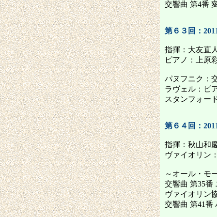
交響曲 第4番 
第６３回：2011
指揮：大友直
ピアノ：上原
パヌフニク：交
ラヴェル：ピア
スタンフォード：
第６４回：2011
指揮：秋山和
ヴァイオリン
～オール・モ
交響曲 第35番 
ヴァイオリン協奏
交響曲 第41番 