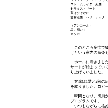
ストームライダー組曲
セサミストリート
夢はひそかに
交響組曲「ハリーポッター
（アンコール）
星に願いを
マンボ
このところ多忙で疲
けという家内の命令
ホールに着きました
サートが始まってい
り上げていました。
客席は1階と2階の
を取りました。ロビ
時間となり、団員が
プログラムです。
いつもながらに格好