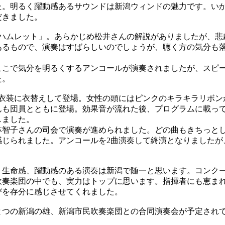
た。明るく躍動感あるサウンドは新潟ウィンドの魅力です。い
だきました。
ハムレット」。あらかじめ松井さんの解説がありましたが、悲
あるもので、演奏はすばらしいのでしょうが、聴く方の気分も
こで気分を明るくするアンコールが演奏されましたが、スピ
た。
衣装に衣替えして登場。女性の頭にはピンクのキラキラリボン
んも団員とともに登場。効果音が流れた後、プログラムに載っ
しました。
智子さんの司会で演奏が進められました。どの曲もきちっと
感じられました。アンコールを2曲演奏して終演となりましたが
。
生命感、躍動感のある演奏は新潟で随一と思います。コンク
吹奏楽団の中でも、実力はトップに思います。指揮者にも恵ま
びを存分に感じさせてくれました。
つの新潟の雄、新潟市民吹奏楽団との合同演奏会が予定され