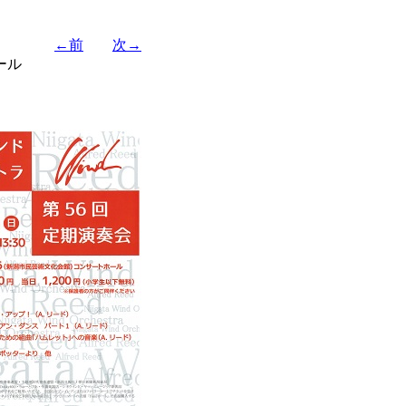
←前
次→
ール