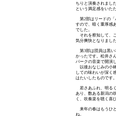
ちりと演奏されまし
という満足感をいた
第2部はリードの「
すので、暗く重厚感
でした。
それを察知して、こ
気分爽快となりまし
第3部は団員は黒い
かったです。松井さ
パークの音楽で開演
以後おなじみの小林
しての味わいが深く
はたいしたものです
若さあふれ、明るく
あり、数ある新潟の
く、吹奏楽を聴く喜
来年の春はもうひと
ね。