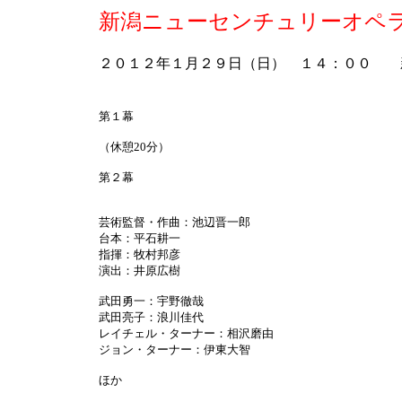
新潟ニューセンチュリーオペ
２０１２年１月２９日（日） １４：００ 
第１幕
（休憩20分）
第２幕
芸術監督・作曲：池辺晋一郎
台本：平石耕一
指揮：牧村邦彦
演出：井原広樹
武田勇一：宇野徹哉
武田亮子：浪川佳代
レイチェル・ターナー：相沢磨由
ジョン・ターナー：伊東大智
ほか