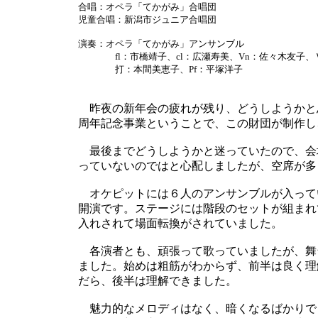
合唱：オペラ「てかがみ」合唱団
児童合唱：新潟市ジュニア合唱団
演奏：オペラ「てかがみ」アンサンブル
fl：市橋靖子、cl：広瀬寿美、Vn：佐々木友子、
打：本間美恵子、Pf：平塚洋子
昨夜の新年会の疲れが残り、どうしようかと思
周年記念事業ということで、この財団が制作し
最後までどうしようかと迷っていたので、会
っていないのではと心配しましたが、空席が多
オケピットには６人のアンサンブルが入って
開演です。ステージには階段のセットが組まれ
入れされて場面転換がされていました。
各演者とも、頑張って歌っていましたが、舞
ました。始めは粗筋がわからず、前半は良く理
だら、後半は理解できました。
魅力的なメロディはなく、暗くなるばかりで