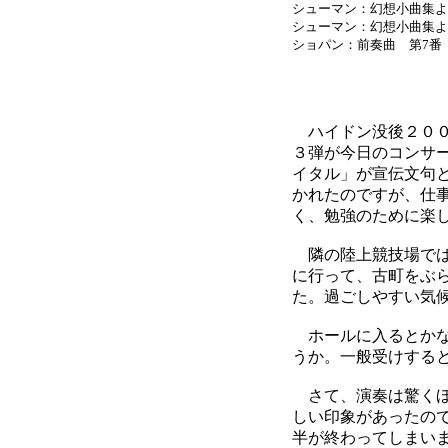
シューマン：幻想小曲集よ
シューマン：幻想小曲集よ
ショパン：前奏曲 第7番
ハイドン没後２００
３弾が今日のコンサ
イタル」が宣伝文句
かれたのですが、仕
く、勉強のために楽
隣の陸上競技場では
に行って、古町をぶ
た。過ごしやすい気
ホールに入るとかな
うか。一般受けする
さて、演奏は驚くほ
しい印象があったの
半が終わってしまい