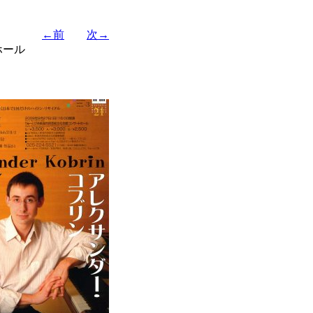
←前
次→
ホール