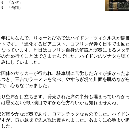
り 「なぜ」
り 「飛翔」
年にちなんで、りゅーとぴあではハイドン・ツィクルスが開
ートです。「進化するピアニスト、コブリンが弾く日本で１回
となっています。昨日はコブリン自身の解説と演奏によるスタ
事のため行くことはできませんでした。ハイドンのソナタを聴
しみにしていました。
国体のサッカーが行われ、駐車場に苦労した方々が多かった
らつき、三吉でラーメンを食べ、やすらぎ堤で川面を眺めなが
候で、心もなごみました。
り空席が目立ちます。発売された席の半分も埋まっていなか
とは思えない渋い演目ですから仕方ないかも知れませんね。
ど軽やかな演奏であり、ロマンチックなものでした。ハイド
ですが、良い意味で先入観は覆されました。あまりに心地よい
ました。