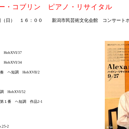
ー・コブリン ピアノ・リサイタル
日（日） １６：００ 新潟市民芸術文化会館 コンサート
obXVI/37
obXVI/34
ヘ短調 HobXVII/2
HobXVI/52
第１番 ヘ短調 作品2-1
5-2