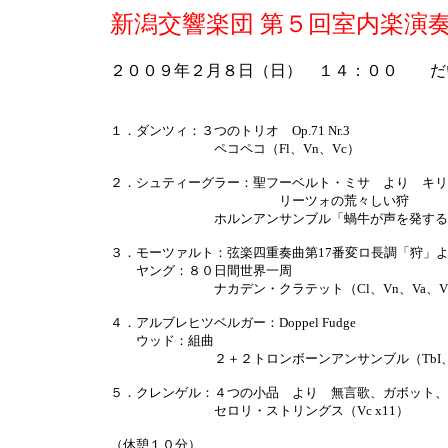
新潟交響楽団 第５回室内楽演
２００９年２月８日（日） １４：００ だ
１．ダンツィ：３つのトリオ Op.71 Nr.3
ペコペコ（Fl、Vn、Vc）
２．シュティーグラー：聖フーベルト・ミサ より キリ
リーツォの荒々しい狩
ホルンアンサンブル「蝸牛が声を発するとき」（
３．モーツァルト：弦楽四重奏曲第17番変ロ長調「狩」
ヤング：８０日間世界一周
ナカデン・クラテット（Cl、Vn、Va、V
４．アルブレヒツベルガー：Doppel Fudge
ウッド：組曲
２＋２トロンボーンアンサンブル（TbI、TbII、T
５．クレンゲル：４つの小品 より 無言歌、ガボット、
セロリ・ストリングス（Vc x11）
（休憩１０分）