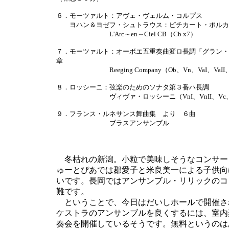
６．モーツァルト：アヴェ・ヴェルム・コルプス
ヨハン＆ヨゼフ・シュトラウス：ピチカート・ポルカ
L'Arc～en～Ciel CB（Cb x7）
７．モーツァルト：オーボエ五重奏曲変ロ長調「グラン・
章
Reeging Company（Ob、Vn、VaI、VaII
８．ロッシーニ：弦楽のためのソナタ第３番ハ長調
ヴィヴァ・ロッシーニ（VnI、VnII、Vc、
９．フランス・ルネサンス舞曲集 より ６曲
ブラスアンサンブル
冬枯れの新潟。小粒で美味しそうなコンサー
ゅーとぴあでは郡愛子と米良美一による子供向
いです。長岡ではアンサンブル・リリックのコ
難です。
ということで、今日はだいしホールで開催さ
ケストラのアンサンブルを良くするには、室内
奏会を開催しているそうです。無料というのは