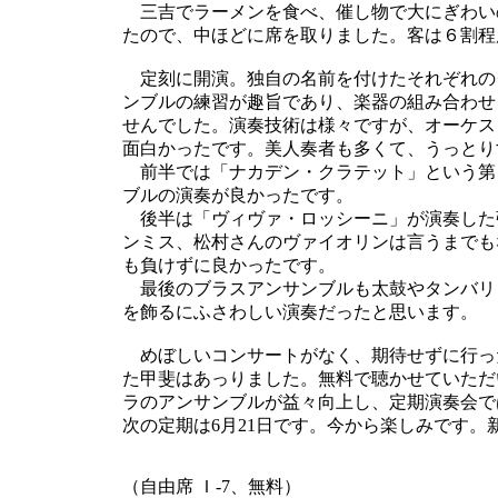
三吉でラーメンを食べ、催し物で大にぎわい
たので、中ほどに席を取りました。客は６割程
定刻に開演。独自の名前を付けたそれぞれのグ
ンブルの練習が趣旨であり、楽器の組み合わせ
せんでした。演奏技術は様々ですが、オーケス
面白かったです。美人奏者も多くて、うっとり
前半では「ナカデン・クラテット」という第
ブルの演奏が良かったです。
後半は「ヴィヴァ・ロッシーニ」が演奏した
ンミス、松村さんのヴァイオリンは言うまでも
も負けずに良かったです。
最後のブラスアンサンブルも太鼓やタンバリ
を飾るにふさわしい演奏だったと思います。
めぼしいコンサートがなく、期待せずに行っ
た甲斐はあっりました。無料で聴かせていただ
ラのアンサンブルが益々向上し、定期演奏会で
次の定期は6月21日です。今から楽しみです
（自由席 Ｉ-7、無料）